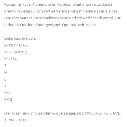
Kurzarmtrikot mit unendlichen Farbkombinationen im zeitlosen
Premium Design. Hochwertige Verarbeitung mit edlem Finish. alpas
DuoTecs Material ist schnelltrocknend und schweißabsorbierend. Für
Indoor & Outdoor Sport geeignet. Optimal bedruckbar.
Lieferbare Größen:
XXXS (116/128)
XXS (140/152)
XS (164)
S
M
L
XL
XXL
XXXL
Die Hosen sind in folgenden Größen angepasst: XXXS, XXS, XS, S, M/L,
XL/XXL, XXXL