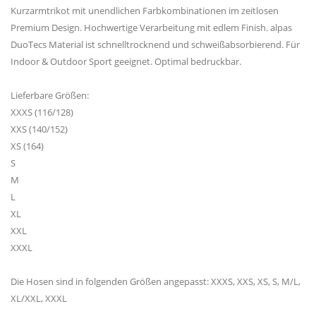
Kurzarmtrikot mit unendlichen Farbkombinationen im zeitlosen
Premium Design. Hochwertige Verarbeitung mit edlem Finish. alpas
DuoTecs Material ist schnelltrocknend und schweißabsorbierend. Für
Indoor & Outdoor Sport geeignet. Optimal bedruckbar.
Lieferbare Größen:
XXXS (116/128)
XXS (140/152)
XS (164)
S
M
L
XL
XXL
XXXL
Die Hosen sind in folgenden Größen angepasst: XXXS, XXS, XS, S, M/L,
XL/XXL, XXXL