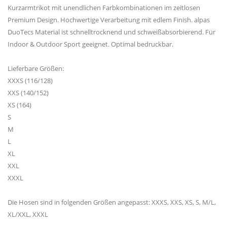
Kurzarmtrikot mit unendlichen Farbkombinationen im zeitlosen
Premium Design. Hochwertige Verarbeitung mit edlem Finish. alpas
DuoTecs Material ist schnelltrocknend und schweißabsorbierend. Für
Indoor & Outdoor Sport geeignet. Optimal bedruckbar.
Lieferbare Größen:
XXXS (116/128)
XXS (140/152)
XS (164)
S
M
L
XL
XXL
XXXL
Die Hosen sind in folgenden Größen angepasst: XXXS, XXS, XS, S, M/L,
XL/XXL, XXXL